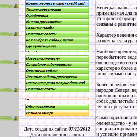
Ненецкая лайка - 
применяемая для па
История и формиро
связаны с развитие
Характер ведения о
различна культура 
Наиболее древним
первобытного веден
оленеводство на во
характерно более 
лишь силами пасту
Более передовыми 
народов Севера, ве
одомашненным оле
собак для.пастьбы
лучших результатов
Самое крупное и б
оленеводство - у н
специализированну
Дата создания сайта:
07/11/2012
и успешно применя
Дата обновления главной