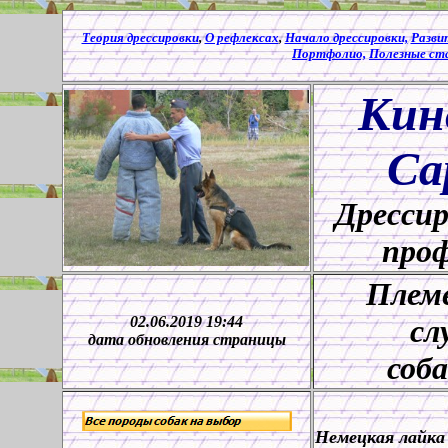
Теория дрессировки
,
О рефлексах
,
Начало дрессировки,
Разви
Портфолио,
Полезные ст
Кин
Са
Дрессир
проф
Племе
02.06.2019 19:44
сл
дата обновления страницы
соб
Немецкая лайка