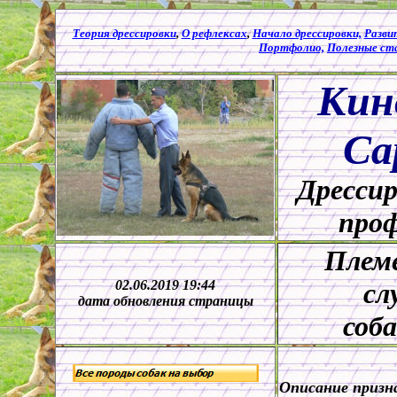
Теория дрессировки
,
О рефлексах
,
Начало дрессировки,
Разви
Портфолио,
Полезные ст
Кин
Са
Дрессир
проф
Племе
02.06.2019 19:44
сл
дата обновления страницы
соб
Описание призн