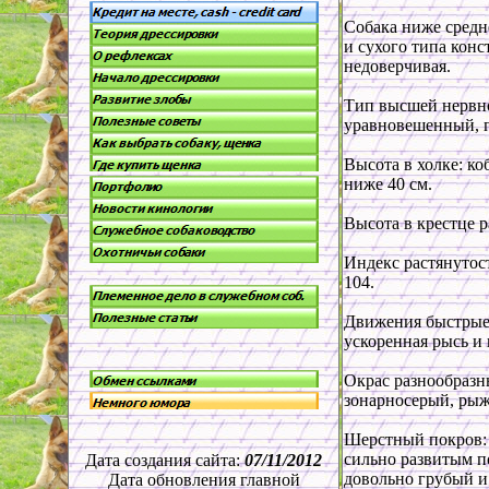
Собака ниже средне
и сухого типа кон
недоверчивая.
Тип высшей нервно
уравновешенный, 
Высота в холке: ко
ниже 40 см.
Высота в крестце р
Индекс растянутост
104.
Движения быстрые,
ускоренная рысь и 
Окрас разнообразн
зонарносерый, рыж
Шерстный покров: ш
сильно развитым п
Дата создания сайта:
07/11/2012
довольно грубый и
Дата обновления главной