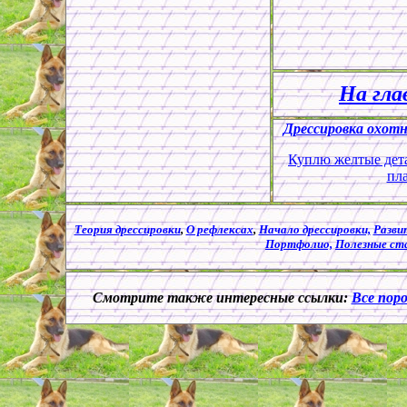
На гла
Дрессировка охотн
Куплю желтые дета
пл
Теория дрессировки
,
О рефлексах
,
Начало дрессировки,
Разви
Портфолио,
Полезные ст
Смотрите также интересные ссылки:
Все поро