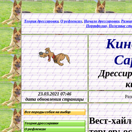
Теория дрессировки
,
О рефлексах
,
Начало дрессировки,
Разви
Портфолио,
Полезные ст
Кин
Са
Дрессир
к
23.03.2021 07:46
Раз
дата обновления страницы
Вест-хайл
терьер: о