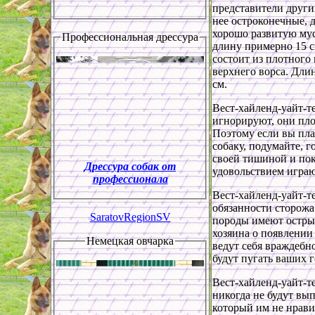
представители други
нее остроконечные, 
хорошо развитую мус
Профессиональная дрессура
длину примерно 15 с
состоит из плотного
верхнего ворса. Дли
см.
Вест-хайленд-уайт-те
игнорируют, они пло
Поэтому если вы пла
собаку, подумайте, г
своей тишиной и пок
Дрессура собак от
удовольствием играю
профессионала
Вест-хайленд-уайт-т
обязанности сторожа
SaratovRegionSV
породы имеют острый
хозяина о появлении
Немецкая овчарка
ведут себя враждебно
будут пугать ваших г
Вест-хайленд-уайт-т
никогда не будут вы
который им не нрави