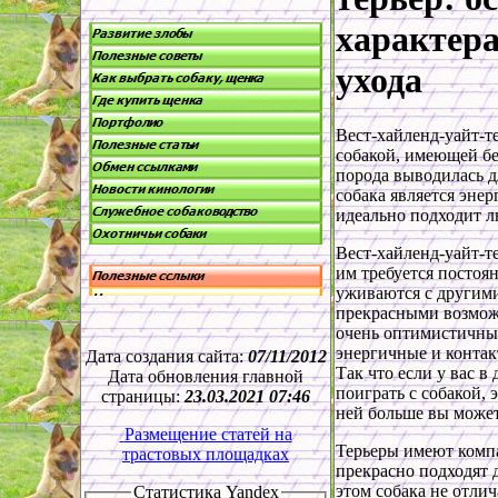
характера
ухода
Вест-хайленд-уайт-т
собакой, имеющей б
порода выводилась д
собака является эне
идеально подходит л
Вест-хайленд-уайт-т
им требуется постоя
уживаются с другим
прекрасными возмож
очень оптимистичны
энергичные и контак
Дата создания сайта:
07/11/2012
Так что если у вас в
Дата обновления главной
поиграть с собакой, 
страницы:
23.03.2021 07:46
ней больше вы може
Размещение статей на
Терьеры имеют комп
трастовых площадках
прекрасно подходят 
этом собака не отлич
Статистика
Yandex