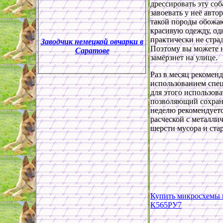
дрессировать эту соб
завоевать у неё авто
такой породы обожаю
красивую одежду, од
практически не стра
Заводчик немецкой овчарки в
Поэтому вы можете н
Саратове
замёрзнет на улице.
Раз в месяц рекоменд
использованием спе
для этого использов
позволяющий сохрани
неделю рекомендуетс
расческой с металли
шерсти мусора и ста
Купить микросхемы 
К565РУ7