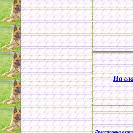
На гл
Дрессировка охот