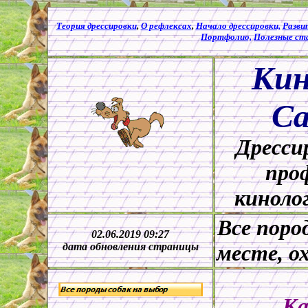
Теория дрессировки
,
О рефлексах
,
Начало дрессировки,
Разви
Портфолио,
Полезные ст
Кин
Са
Дресси
про
киноло
Все поро
02.06.2019 09:27
дата обновления страницы
месте, о
Ка