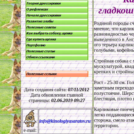
гладкош
Родиной породы счи
мнение, что карли
разновидностью че
выведенного в Анг
ого терьера карли
голубыми, кофейн
Стройная собака с
мускулатурой, ква
крепких и стройны
Рост - 25-30 см. Г
заметным переходо
Дата создания сайта:
07/11/2012
полустоячие. Шерст
Дата обновления главной
блестящая, плотно
страницы:
02.06.2019 09:27
Карликовые пинчер
легко поддающиеся
сторожа, смело ат
info@kinologiyasaratov.ru
территории.
e-mail: