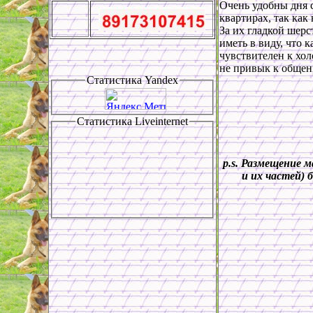
Очень удобны дня 
квартирах, так как
За их гладкой шерс
иметь в виду, что 
чувствителен к хол
не привык к общени
Статистика
Yandex
Статистика
Liveinternet
p.s.
Размещение м
и их частей) 