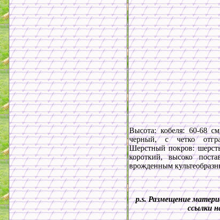
Высота: кобеля: 60-68 см
черный, с четко отгр
Шерстный покров: шерсть 
короткий, высоко поста
врожденным культеобразны
p.s.
Размещение материал
ссылки н