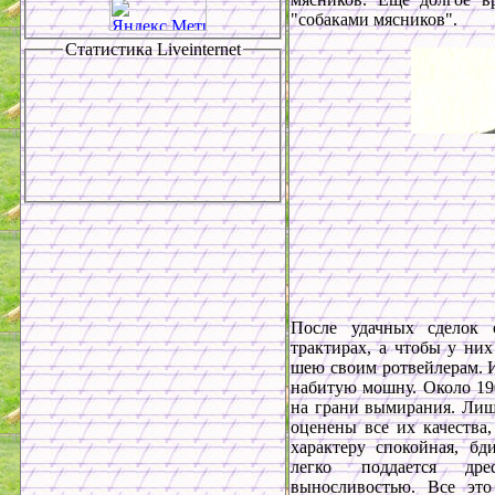
"собаками мясников".
Статистика
Liveinternet
После удачных сделок 
трактирах, а чтобы у ни
шею своим ротвейлерам. И
набитую мошну. Около 190
на грани вымирания. Лишь
оценены все их качества,
характеру спокойная, бд
легко поддается дре
выносливостью. Все эт